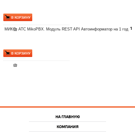
В КОРЗИНУ
12
МИКО: АТС MikoPBX. Модуль REST API Автоинформатор на 1 год
В КОРЗИНУ
НА ГЛАВНУЮ
КОМПАНИЯ