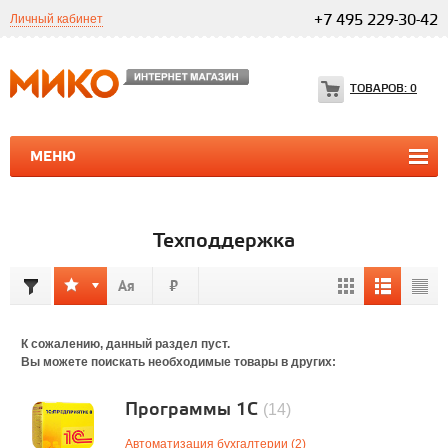
Личный кабинет
+7 495 229-30-42
ТОВАРОВ:
0
МЕНЮ
ПРОГРАММЫ 1С
1С ТЕЛЕФОНИЯ
1С ТЕЛЕФОНИЯ
Техподдержка
К сожалению, данный раздел пуст.
Вы можете поискать необходимые товары в других:
Программы 1С
(14)
Автоматизация бухгалтерии (2)