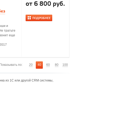
от 6 800 руб.
без
ПОДРОБНЕЕ
ыши и
Не тратьте
звонит еще
.2017
Показывать по:
20
40
60
80
100
ка из 1С или другой CRM системы,