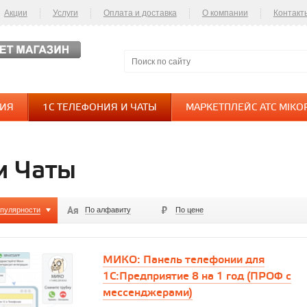
Акции
Услуги
Оплата и доставка
О компании
Контакт
НИЯ
1С ТЕЛЕФОНИЯ И ЧАТЫ
МАРКЕТПЛЕЙС АТС MIKO
и Чаты
опулярности
По алфавиту
По цене
МИКО: Панель телефонии для
1С:Предприятие 8 на 1 год (ПРОФ с
мессенджерами)