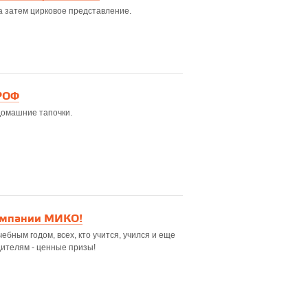
а затем цирковое представление.
ПРОФ
домашние тапочки.
компании МИКО!
бным годом, всех, кто учится, учился и еще
дителям - ценные призы!