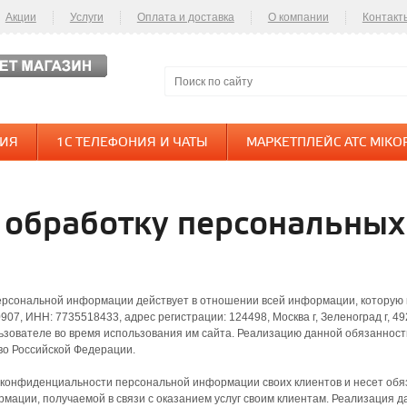
Акции
Услуги
Оплата и доставка
О компании
Контакт
НИЯ
1С ТЕЛЕФОНИЯ И ЧАТЫ
МАРКЕТПЛЕЙС АТС MIKO
 обработку персональны
рсональной информации действует в отношении всей информации, которую 
7, ИНН: 7735518433, адрес регистрации: 124498, Москва г, Зеленоград г, 492
ьзователе во время использования им сайта. Реализацию данной обязаннос
о Российской Федерации.
конфиденциальности персональной информации своих клиентов и несет обя
ации, получаемой в связи с оказанием услуг своим клиентам. Реализация 