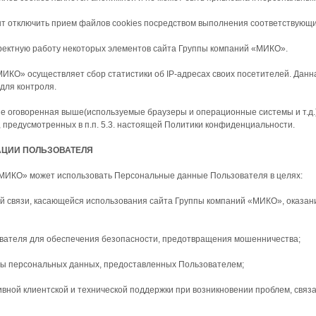
нт отключить прием файлов cookies посредством выполнения соответствующих
рректную работу некоторых элементов сайта Группы компаний «МИКО».
ИКО» осуществляет сбор статистики об IP-адресах своих посетителей. Дан
для контроля.
не оговоренная выше(используемые браузеры и операционные системы и т.д.
 предусмотренных в п.п. 5.3. настоящей Политики конфиденциальности.
АЦИИ ПОЛЬЗОВАТЕЛЯ
«МИКО» может использовать Персональные данные Пользователя в целях:
ой связи, касающейся использования сайта Группы компаний «МИКО», оказания
ователя для обеспечения безопасности, предотвращения мошенничества;
оты персональных данных, предоставленных Пользователем;
вной клиентской и технической поддержки при возникновении проблем, связ