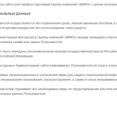
 на сайты или сервисы партнеров Группы компаний «МИКО» с целью получения
ОНАЛЬНЫХ ДАННЫХ
вателя осуществляется без ограничения срока, любым законным способом, в
тв автоматизации или без использования таких средств.
дминистрация веб-ресурса Группы компаний «МИКО» вправе передавать персо
олнения заявки или заказа Пользователя.
ут быть переданы уполномоченным органам государственной власти Российск
Российской Федерации.
ных данных Администрация сайта информирует Пользователя об утрате или 
димые организационные и технические меры для защиты персональной инфо
, блокирования, копирования, распространения, а также от иных неправомерн
ьзователем, принимает все необходимые меры по предотвращению убытков ил
нальных данных Пользователя.