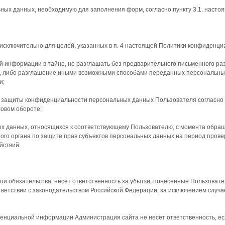
ьных данных, необходимую для заполнения форм, согласно пункту 3.1. наст
исключительно для целей, указанных в п. 4 настоящей Политики конфиденци
й информации в тайне, не разглашать без предварительного письменного ра
е, либо разглашение иными возможными способами переданных персональных
и;
я защиты конфиденциальности персональных данных Пользователя согласно 
овом обороте;
ых данных, относящихся к соответствующему Пользователю, с момента обращ
ого органа по защите прав субъектов персональных данных на период прове
йствий.
вои обязательства, несёт ответственность за убытки, понесенные Пользоват
етствии с законодательством Российской Федерации, за исключением случаев,
иденциальной информации Администрация сайта не несёт ответственность, 