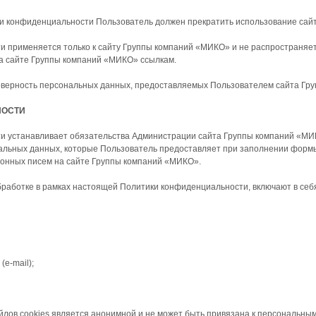
тики конфиденциальности Пользователь должен прекратить использование са
 применяется только к сайту Группы компаний «МИКО» и не распространяетс
а сайте Группы компаний «МИКО» ссылкам.
товерность персональных данных, предоставляемых Пользователем сайта Гр
НОСТИ
ти устанавливает обязательства Администрации сайта Группы компаний «М
ьных данных, которые Пользователь предоставляет при заполнении формы 
ионных писем на сайте Группы компаний «МИКО».
бработке в рамках настоящей Политики конфиденциальности, включают в с
(e-mail);
йлов cookies является анонимной и не может быть привязана к персональны