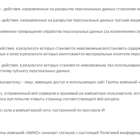
х - действия, направленные на раскрытие персональных данных сторонним л
- действия, направленные на раскрытие персональных данных третьим лица
временное прекращение обработки персональных данных (за исключением сл
действия, в результате которых становится невозможным восстановить соде
х и (или) в результате которых уничтожаются материальные носители пер
- действия, в результате которых становится невозможным, без использова
тному субъекту персональных данных.
Пользователь) – лицо, имеющее доступ и использующее сайт Группы компаний
х, отправленный веб-сервером и хранимый на компьютере пользователя, кот
оса при попытке открыть страницу соответствующего веб-ресурса.
с узла в компьютерной сети, построенной по протоколу IP.
уппы компаний «МИКО» означает согласие с настоящей Политикой конфиденц