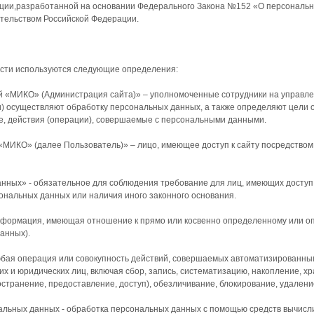
и,разработанной на основании Федерального Закона №152 «О персональных 
тельством Российской Федерации.
ости используются следующие определения:
ий «МИКО» (Администрация сайта)» – уполномоченные сотрудники на управл
и) осуществляют обработку персональных данных, а также определяют цели 
, действия (операции), совершаемые с персональными данными.
 «МИКО» (далее Пользователь)» – лицо, имеющее доступ к сайту посредство
нных» - обязательное для соблюдения требование для лиц, имеющих доступ 
ональных данных или наличия иного законного основания.
информация, имеющая отношение к прямо или косвенно определенному или 
анных).
юбая операция или совокупность действий, совершаемых автоматизированным
х и юридических лиц, включая сбор, запись, систематизацию, накопление, хр
остранение, предоставление, доступ), обезличивание, блокирование, удален
альных данных - обработка персональных данных с помощью средств вычисл