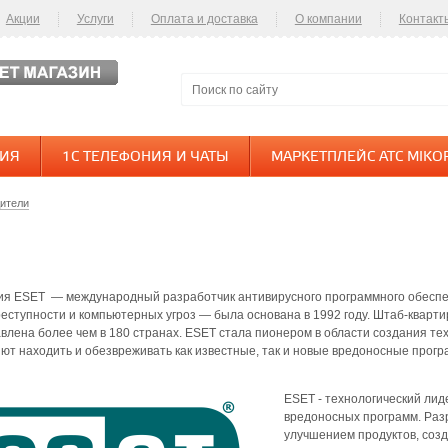
Акции
Услуги
Оплата и доставка
О компании
Контакт
НИЯ
1С ТЕЛЕФОНИЯ И ЧАТЫ
МАРКЕТПЛЕЙС АТС MIKO
ители
я ESET — международный разработчик антивирусного программного обеспеч
еступности и компьютерных угроз — была основана в 1992 году. Штаб-кварт
влена более чем в 180 странах. ESET стала пионером в области создания те
ют находить и обезвреживать как известные, так и новые вредоносные прогр
ESET - технологический лид
вредоносных программ. Раз
улучшением продуктов, соз