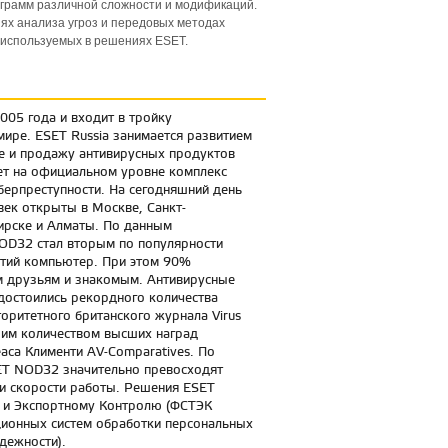
грамм различной сложности и модификаций.
ях анализа угроз и передовых методах
используемых в решениях ESET.
005 года и входит в тройку
мире. ESET Russia занимается развитием
е и продажу антивирусных продуктов
яет на официальном уровне комплекс
иберпреступности. На сегодняшний день
ек открыты в Москве, Санкт-
бирске и Алматы. По данным
OD32 стал вторым по популярности
тий компьютер. При этом 90%
 друзьям и знакомым. Антивирусные
остоились рекордного количества
оритетного британского журнала Virus
шим количеством высших наград
са Клименти AV-Comparatives. По
SET NOD32 значительно превосходят
и скорости работы. Решения ESET
 и Экспортному Контролю (ФСТЭК
ционных систем обработки персональных
дежности).