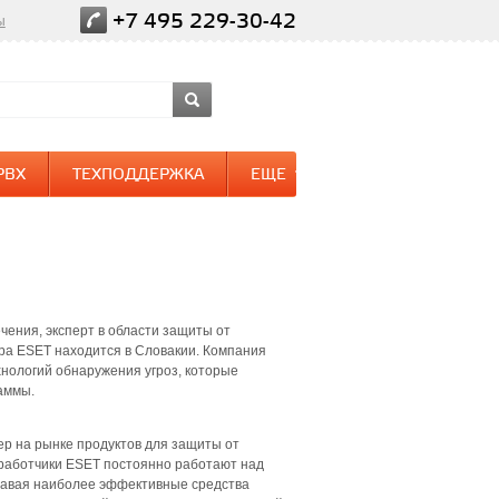
+7 495 229-30-42
ы
PBX
ТЕХПОДДЕРЖКА
ЕЩЕ
ения, эксперт в области защиты от
ира ESET находится в Словакии. Компания
хнологий обнаружения угроз, которые
аммы.
ер на рынке продуктов для защиты от
работчики ESET постоянно работают над
давая наиболее эффективные средства