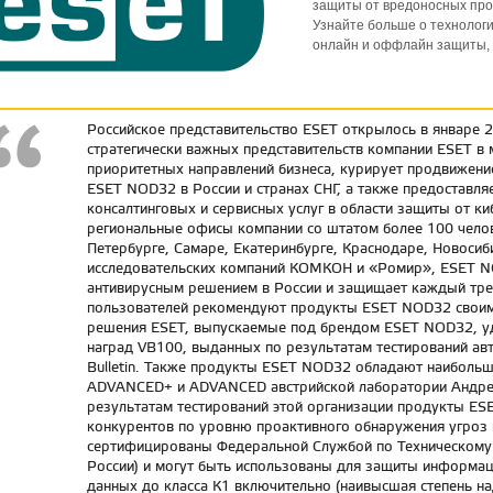
защиты от вредоносных про
Узнайте больше о технологи
онлайн и оффлайн защиты, 
Российское представительство ESET открылось в январе 2
стратегически важных представительств компании ESET в 
приоритетных направлений бизнеса, курирует продвижени
ESET NOD32 в России и странах СНГ, а также предоставл
консалтинговых и сервисных услуг в области защиты от к
региональные офисы компании со штатом более 100 челов
Петербурге, Самаре, Екатеринбурге, Краснодаре, Новоси
исследовательских компаний КОМКОН и «Ромир», ESET N
антивирусным решением в России и защищает каждый тре
пользователей рекомендуют продукты ESET NOD32 своим
решения ESET, выпускаемые под брендом ESET NOD32, уд
наград VB100, выданных по результатам тестирований авт
Bulletin. Также продукты ESET NOD32 обладают наиболь
ADVANCED+ и ADVANCED австрийской лаборатории Андреа
результатам тестирований этой организации продукты E
конкурентов по уровню проактивного обнаружения угроз 
сертифицированы Федеральной Службой по Техническому
России) и могут быть использованы для защиты информа
данных до класса К1 включительно (наивысшая степень на