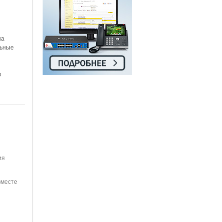
на
льные
в
ия
вместе