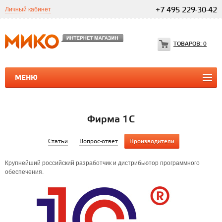
Личный кабинет
+7 495 229-30-42
ТОВАРОВ:
0
МЕНЮ
ПРОГРАММЫ 1С
1С ТЕЛЕФОНИЯ
1С ТЕЛЕФОНИЯ
Фирма 1С
Статьи
Вопрос-ответ
Производители
Крупнейший российский разработчик и дистрибьютор программного
обеспечения.