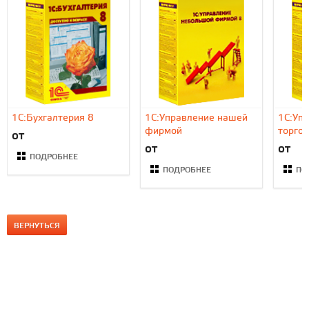
1С:Бухгалтерия 8
1C:Управление нашей
1С:Уп
фирмой
торгов
от
от
от
ПОДРОБНЕЕ
ПОДРОБНЕЕ
ПО
ВЕРНУТЬСЯ