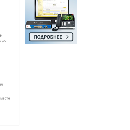
е
е до
ия
вместе