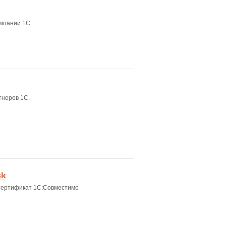
омпании 1С
тнеров 1С.
sk
 сертификат 1С:Совместимо