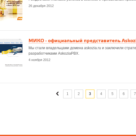
26 декабря 2012
МИКО - официальный представитель Askozi
Мы стали владельцами домена askozia.ru и заключили страт
разработчиками AskoziaPBX.
4 ноября 2012
1
2
3
4
5
6
7