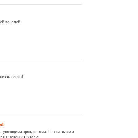
ой победой!
ником весны!
м!
аступающими праздниками: Новым годом и
ов в Новом 2013 году!