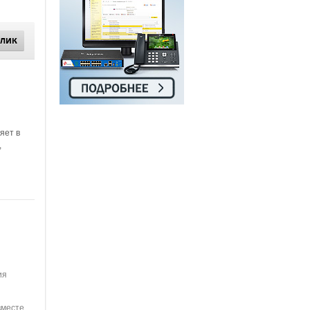
КЛИК
яет в
,
ия
вместе